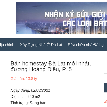
ịa chính
Xây Dựng Nhà Ở Đà Lạt
Sửa chữa nhà Đà Lạt
Bán homestay Đà Lạt mới nhất,
S
T
đường Hoàng Diệu, P. 5
c
k
Giá bán: 13.8 tỷ
Ngày đăng: 02/03/2021
Diện tích: 240 m2
Tình trạng: Đang bán