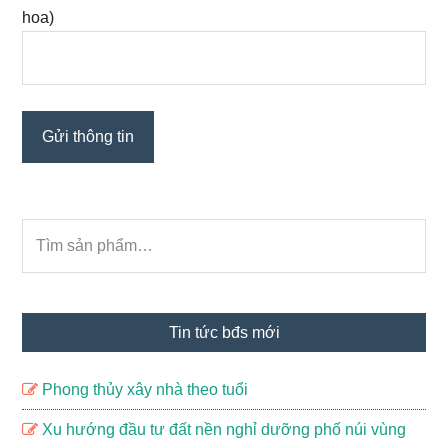
hoa)
Sidebar
Tìm
chính
kiếm:
Tin tức bđs mới
Phong thủy xây nhà theo tuổi
Xu hướng đầu tư đất nền nghỉ dưỡng phố núi vùng